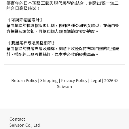
傳百年的日本頂級工藝與現代美學的結合，創造出獨一無二
的台日高級時裝！
《 可調節帽圍設計 》
藉由精準的棒球帽版型比例，修飾各種亞洲男女臉型，並藉由後
方抽繩及調節釦，可依照個人頭圍調節穿著舒適度。
《 雙層鋪棉破壞風格細節 》
藉由帽沿的雙層夾層及鋪棉，刻意不收邊保持布料自然的毛邊設
計，搭配經典品牌螺絲釘，為本季必收的經典單品。
Return Policy
|
Shipping
|
Privacy Policy
|
Legal
| 2026 ©
Seivson
Contact
Seivson Co., Ltd.