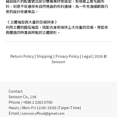
藉由版片的配置做出部分雙層異材質版型，剪接處上壓毛圈布
料，刻意不收邊保有自然捲曲的布料邊緣，為一件充滿細節與巧
思的設計收藏單品。
《 立體袖型與大量的百褶拼接 》
利用立體的圓弧袖型，搭配衣身剪接拼上大份量的百褶，穿起來
既飄逸同時兼具時髦的立體廓形。
Return Policy
|
Shipping
|
Privacy Policy
|
Legal
| 2026 ©
Seivson
Contact
Seivson Co., Ltd.
Phone / +886 2 2363 0700
Hours / Mon-Fri 12:00-19:00 (Taipei Time)
Email /
seivson.official@gmail.com