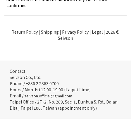
confirmed.
Return Policy
|
Shipping
|
Privacy Policy
|
Legal
| 2026 ©
Seivson
Contact
Seivson Co., Ltd.
Phone / +886 2 2363 0700
Hours / Mon-Fri 12:00-19:00 (Taipei Time)
Email /
seivson.official@gmail.com
Taipei Office / 2F.-2, No. 289, Sec. 1, Dunhua S. Rd., Da'an
Dist., Taipei 106, Taiwan (appointment only)