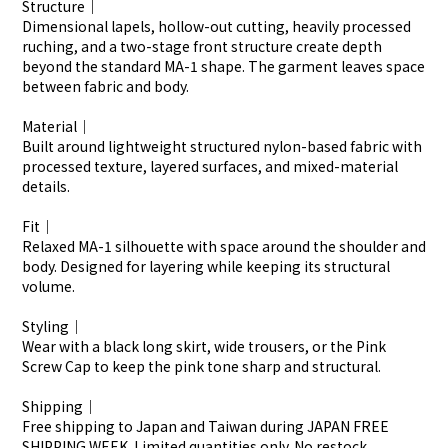
Structure｜
Dimensional lapels, hollow-out cutting, heavily processed 
ruching, and a two-stage front structure create depth 
beyond the standard MA-1 shape. The garment leaves space 
between fabric and body.
Material｜
Built around lightweight structured nylon-based fabric with 
processed texture, layered surfaces, and mixed-material 
details.
Fit｜
Relaxed MA-1 silhouette with space around the shoulder and 
body. Designed for layering while keeping its structural 
volume.
Styling｜
Wear with a black long skirt, wide trousers, or the Pink 
Screw Cap to keep the pink tone sharp and structural.
Shipping｜
Free shipping to Japan and Taiwan during JAPAN FREE 
SHIPPING WEEK. Limited quantities only. No restock 