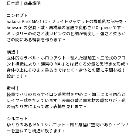
日本語｜商品説明
コンセプト｜
Sakura Pink MA-1 は、フライトジャケットの機能的な記号を、
Seivson の空洞、皺、再構築の言語で変形させた piece です。
ミリタリーの硬さと淡いピンクの色調が衝突し、強さと柔らか
さの間にある輪郭を作ります。
構造｜
立体的なラペル、ホロウアウト、乱れた皺加工、二段式のフロ
ント構造により、通常の MA-1 とは異なる分量と奥行きを形成。
身体の上にそのまま乗るのではなく、身体との間に空間を残す
設計です。
素材｜
軽量でハリのあるナイロン系素材を中心に、加工による凹凸と
レイヤー感を加えています。表面の皺と異素材の重なりが、光
の当たり方によって違う表情を見せます。
シルエット｜
ゆとりのある MA-1 シルエット。肩と身幅に空間があり、インナ
ーを重ねても構造が残ります。