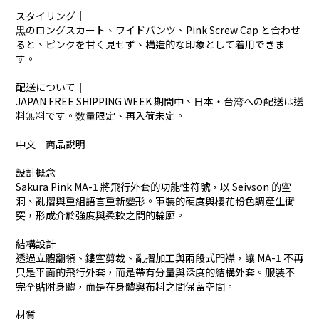
スタイリング｜
黒のロングスカート、ワイドパンツ、Pink Screw Cap と合わせ
ると、ピンクを甘く見せず、構造的な印象として着用できま
す。
配送について｜
JAPAN FREE SHIPPING WEEK 期間中、日本・台湾への配送は送
料無料です。数量限定、再入荷未定。
中文｜商品說明
設計概念｜
Sakura Pink MA-1 將飛行外套的功能性符號，以 Seivson 的空
洞、亂摺與重組語言重新變形。軍裝的硬度與櫻花粉色調產生衝
突，形成介於強度與柔軟之間的輪廓。
結構設計｜
透過立體翻領、鏤空剪裁、亂摺加工與兩段式門襟，讓 MA-1 不再
只是平面的飛行外套，而是帶有分量與深度的結構外套。服裝不
完全貼附身體，而是在身體與布料之間保留空間。
材質｜