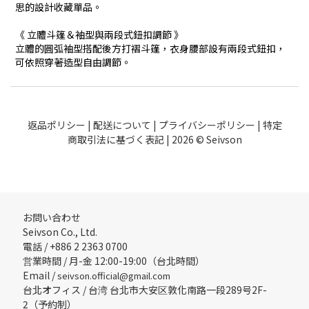
思的設計收藏單品。
《 立體斗篷＆袖型與兩段式鈕扣調節 》
立體的圓弧袖型搭配後方打褶斗篷，衣身腰部設有兩段式鈕扣，
可依照穿著造型自由調節。
返品ポリシー
|
配送について
|
プライバシーポリシー
|
特定
商取引法に基づく表記
| 2026 © Seivson
お問い合わせ
Seivson Co., Ltd.
電話 / +886 2 2363 0700
営業時間 / 月-金 12:00-19:00（台北時間）
Email /
seivson.official@gmail.com
台北オフィス / 台湾 台北市大安区敦化南路一段289号2F-
2（予約制）