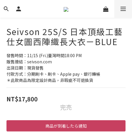
Seivson 25S/S 日本頂級工藝
仕女圖西陣織長大衣ㄧBLUE
發售時間：11/15 (Fri.)臺灣時間18:00 PM
販售連結：seivson.com
出貨日期：現貨發售
付款方式：分期刷卡、刷卡、Apple pay、銀行轉帳
＊此款商品為限定設計商品，非瑕疵不可退換貨
NT$17,800
完売
商品が到着したら通知