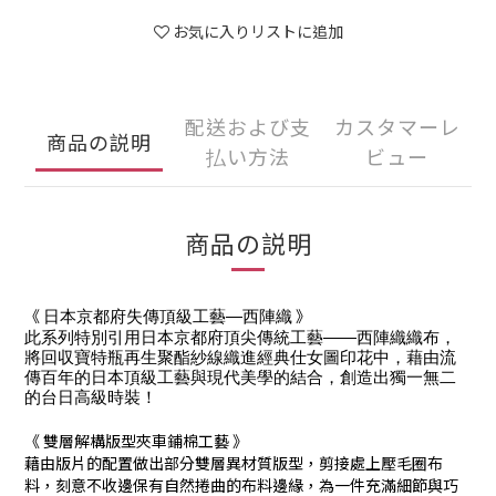
お気に入りリストに追加
配送および支
カスタマーレ
商品の説明
払い方法
ビュー
商品の説明
《 
 》
日本京都府失傳頂級工藝—西陣織
此系列特別引用日本京都府頂尖傳統工藝——西陣織織布，
將回収寶特瓶再生聚酯紗線織進經典仕女圖印花中，藉由流
傳百年的日本頂級工藝與現代美學的結合，創造出獨一無二
的台日高級時裝！
《 雙層解構版型夾車鋪棉工藝 》
藉由版片的配置做出部分雙層異材質版型，剪接處上壓毛圈布
料，刻意不收邊保有自然捲曲的布料邊緣，為一件充滿細節與巧