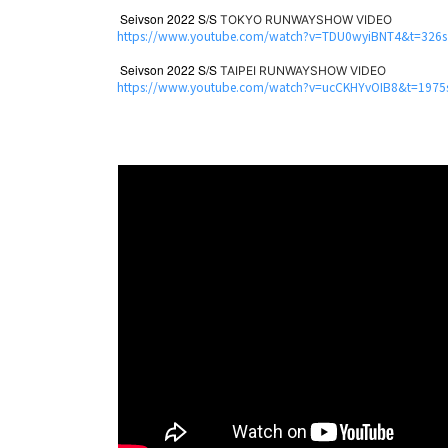
Seivson 2022 S/S
TOKYO RUNWAYSHOW VIDEO
https://www.youtube.com/watch?v=TDU0wyiBNT4&t=326s
Seivson 2022 S/S
TAIPEI RUNWAYSHOW VIDEO
https://www.youtube.com/watch?v=ucCKHYvOIB8&t=1975