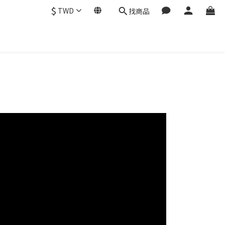
$
TWD
找商品