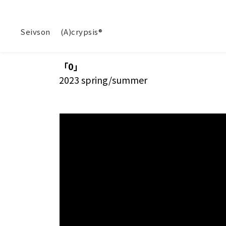
Seivson
(A)crypsis®
「0」
2023 spring/summer