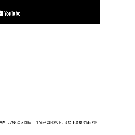
被自己綁架進入沈睡，
生物已瀕臨絕種，遺留下象徵沈睡狀態