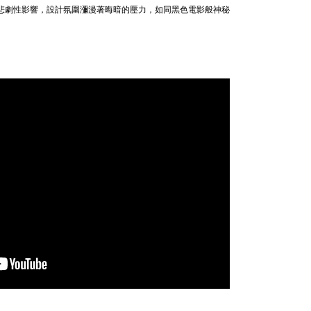
悲劇性影響，設計氛圍瀰漫著晦暗的壓力，如同黑色電影般神秘