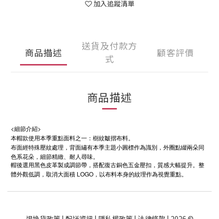
加入追蹤清單
送貨及付款方
商品描述
顧客評價
式
商品描述
<細節介紹>
本帽款使用本季重點面料之一：樹紋皺摺布料。
布面經特殊壓紋處理，背面繡有本季主題小圓標作為識別，外圈點綴兩朵同
色系花朵，細節精緻、耐人尋味。
帽後選用黑色皮革製成調節帶，搭配復古銅色五金壓扣，質感大幅提升。整
LOGO
體外觀低調，取消大面積
，以布料本身的紋理作為視覺重點。
退換貨政策
|
配送資訊
|
隱私權政策
|
法律條款
| 2026 ©