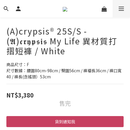
(A)crypsis® 25S/S -
(𝕬)𝖈𝖗𝖞𝖕𝖘𝖎𝖘 My Life 異材質打
摺短褲 / White
商品尺寸：F
尺寸數據：腰圍80cm-98cm / 臀圍56cm / 褲襠長36cm / 褲口寬
40 / 褲長(含搖頭）53cm
NT$3,380
售完
貨到通知我