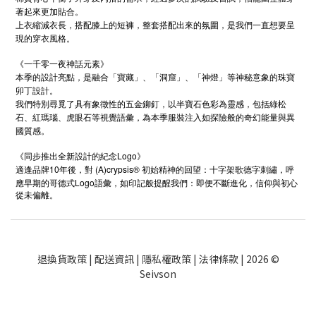
著起來更加貼合。
上衣縮減衣長，搭配膝上的短褲，整套搭配出來的氛圍，是我們一直想要呈
現的穿衣風格。
《一千零一夜神話元素》
本季的設計亮點，是融合「寶藏」、「洞窟」、「神燈」等神秘意象的珠寶
卯丁設計。
我們特別尋覓了具有象徵性的五金鉚釘，以半寶石色彩為靈感，包括綠松
石、紅瑪瑙、虎眼石等視覺語彙，為本季服裝注入如探險般的奇幻能量與異
國質感。
《同步推出全新設計的紀念Logo》
10
(A)crypsis®
適逢品牌
年後，對
初始精神的回望：十字架歌德字刺繡，呼
Logo
應早期的哥德式
語彙，如印記般提醒我們：即便不斷進化，信仰與初心
從未偏離。
退換貨政策
|
配送資訊
|
隱私權政策
|
法律條款
| 2026 ©
Seivson