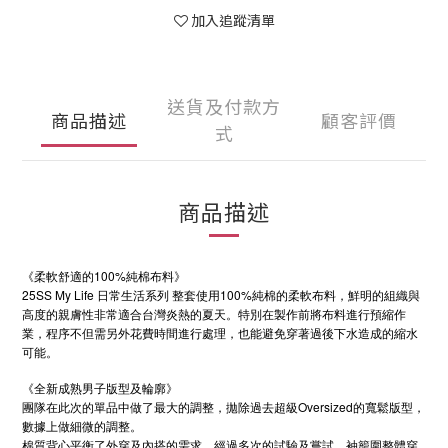
加入追蹤清單
送貨及付款方
商品描述
顧客評價
式
商品描述
《柔軟舒適的100%純棉布料》
25SS My Life 日常生活系列 整套使用100%純棉的柔軟布料，鮮明的組織與
高度的親膚性非常適合台灣炎熱的夏天。特別在製作前將布料進行預縮作
業，程序不但需另外花費時間進行處理，也能避免穿著過後下水造成的縮水
可能。
《全新成熟男子版型及輪廓》
團隊在此次的單品中做了最大的調整，拋除過去超級Oversized的寬鬆版型，
數據上做細微的調整。
棉質背心平衡了外穿及內搭的需求，經過多次的試驗及嘗試，袖籠圍整體穿