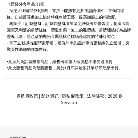
《西裝外套單品介紹》
· 深挖大U領口特殊剪裁，穿搭上能擁有更多造型的彈性，在領口線
條、口袋蓋等處加上跳針特種車縫工藝，提高細節上的精緻度。
· 獨家手工訂製墊肩，訂製款墊肩增加厚度與特殊立體弧度，創造出既
圓順又利落的肩膀線條，塑造出獨一無二的雕塑感。肩膀螺絲釘為品牌
靈魂元素，黑色款的拋光金屬黑槍色螺絲是此次的特殊訂製色！
· 手工立裁抓出腰部弧形褶，褶份外車的設計帶出更精緻的立體感，突
顯女性纖細的腰部曲線。
▪️此系列為訂製限量商品，經售出非重大瑕疵恕不接受退換貨
1
▪️
此次販售商品為預購販售，將於
月底開始依訂單順序陸續出貨。
退換貨政策
|
配送資訊
|
隱私權政策
|
法律條款
| 2026 ©
Seivson