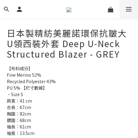
日本製精紡美麗諾環保抗皺大
U領西裝外套 Deep U-Neck
Structured Blazer - GREY
【布料成分】
Fine Merino 52%
Recycled Polyester 43%
PU 5% 【尺寸數據】
・Size S
肩寬：41 cm
衣長：67cm
胸圍：82cm
腰圍：68cm
袖長：61cm
袖寬：13.5cm