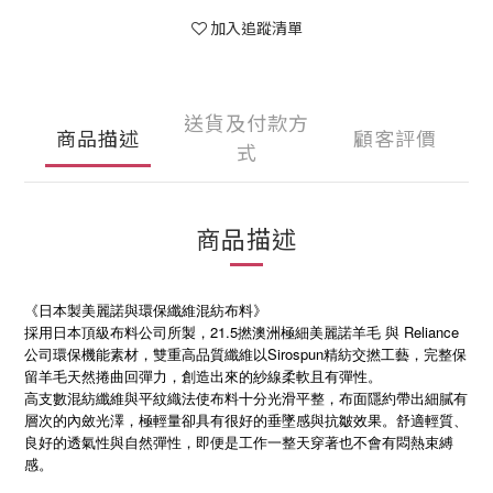
加入追蹤清單
送貨及付款方
商品描述
顧客評價
式
商品描述
《日本製美麗諾與環保纖維混紡布料》
採用日本頂級布料公司所製，21.5撚澳洲極細美麗諾羊毛 與 Reliance
公司環保機能素材，雙重高品質纖維以Sirospun精紡交撚工藝，完整保
留羊毛天然捲曲回彈力，創造出來的紗線柔軟且有彈性。
高支數混紡纖維與平紋織法使布料十分光滑平整，布面隱約帶出細膩有
層次的內斂光澤，極輕量卻具有很好的垂墜感與抗皺效果。舒適輕質、
良好的透氣性與自然彈性，即便是工作一整天穿著也不會有悶熱束縛
感。