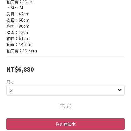
袖口寬：12cm
・Size M
肩寬：42cm
衣長：68cm
胸圍：86cm
腰圍：72cm
袖長：61cm
袖寬：14.5cm
袖口寬：12.5cm
NT$6,880
尺寸
售完
貨到通知我