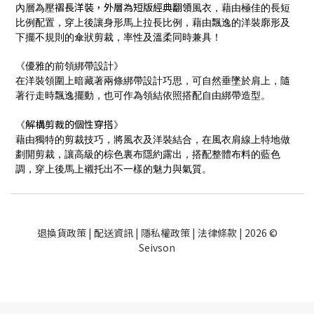
褶長洋裝，外層為短版經典翻領
內層為壓
風衣，藉由極佳的長短
比例配置，穿上後讓身形馬上拉長比例，藉由飄逸的洋裝廓形及
下擺不規則的傘狀剪裁，率性及溫柔同時兼具！
《優雅的前領綁帶設計》
在洋裝領圍上暗藏著兩條綁帶設計巧思，可自然垂墜於肩上，隨
著行走時飄逸擺動，也可作為領結依照搭配自由綁帶造型。
解構剪裁
的個性穿搭
《
》
藉由獨特的剪裁技巧，將風衣及洋裝結合，在風衣肩線上特地做
劃開剪裁，讓高級的棕色裏布隱約露出，搭配整體布料的藍色
調，穿上後馬上襯托出不一樣的魅力與氣質。
退換貨政策
|
配送資訊
|
隱私權政策
|
法律條款
| 2026 ©
Seivson