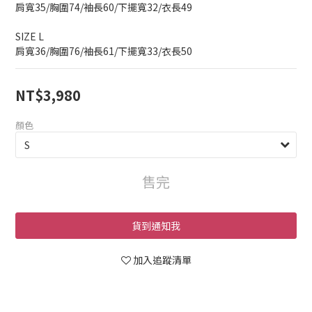
肩寬35/胸圍74/袖長60/下擺寬32/衣長49
SIZE L
肩寬36/胸圍76/袖長61/下擺寬33/衣長50
NT$3,980
顏色
售完
貨到通知我
加入追蹤清單