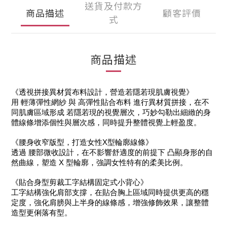
送貨及付款方
商品描述
顧客評價
式
商品描述
《透視拼接異材質布料設計，營造若隱若現肌膚視覺》
用 輕薄彈性網紗 與 高彈性貼合布料 進行異材質拼接，在不
同肌膚區域形成 若隱若現的視覺層次，巧妙勾勒出細緻的身
體線條增添個性與層次感，同時提升整體視覺上輕盈度。
《腰身收窄版型，打造女性X型輪廓線條》
透過 腰部微收設計，在不影響舒適度的前提下 凸顯身形的自
然曲線，塑造 X 型輪廓，強調女性特有的柔美比例。
《貼合身型剪裁工字結構固定式小背心》
工字結構強化肩部支撐，在貼合胸上區域同時提供更高的穩
定度，強化肩膀與上半身的線條感，增強修飾效果，讓整體
造型更俐落有型。