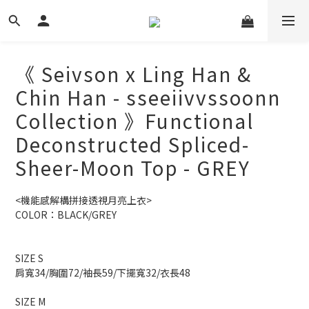
《 Seivson x Ling Han &
Chin Han - sseeiivvssoonn
Collection 》Functional
Deconstructed Spliced-
Sheer-Moon Top - GREY
<機能感解構拼接透視月亮上衣>
COLOR：BLACK/GREY
SIZE S
肩寬34/胸圍72/袖長59/下擺寬32/衣長48
SIZE M