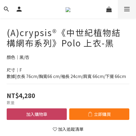
(A)crypsis®《中世紀植物結
構網布系列》Polo 上衣-黑
顏色｜黑/杏
尺寸｜F
數據|衣長 76cm/胸寬66 cm/袖長 24cm/肩寬 66cm/下擺 66cm
NT$4,280
數量
加入購物車
立即購買
加入追蹤清單