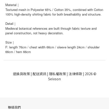
Material｜
Textured mesh in Polyester 65% / Cotton 35%, combined with Cotton
100% high-density shirting fabric for both breathability and structure.
Detail｜
Medieval botanical references are built through fabric texture and
panel construction, not heavy decoration.
Size｜
F: length 76cm / chest width 66cm / sleeve length 24cm / shoulder
66cm / hem 66cm
退換貨政策
|
配送資訊
|
隱私權政策
|
法律條款
| 2026 ©
Seivson
聯絡我們