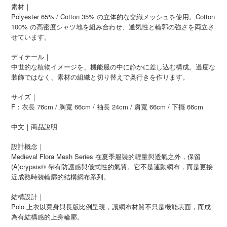
素材｜
Polyester 65% / Cotton 35% の立体的な交織メッシュを使用。Cotton
100% の高密度シャツ地を組み合わせ、通気性と輪郭の強さを両立さ
せています。
ディテール｜
中世的な植物イメージを、機能服の中に静かに差し込む構成。過度な
装飾ではなく、素材の組織と切り替えで奥行きを作ります。
サイズ｜
F：衣長 76cm / 胸寬 66cm / 袖長 24cm / 肩寬 66cm / 下擺 66cm
中文｜商品說明
設計概念｜
Medieval Flora Mesh Series 在夏季服裝的輕量與透氣之外，保留
(A)crypsis® 帶有防護感與儀式性的氣質。它不是運動網布，而是更接
近成熟時裝輪廓的結構網布系列。
結構設計｜
Polo 上衣以寬身與長版比例呈現，讓網布材質不只是機能表面，而成
為有結構感的上身輪廓。