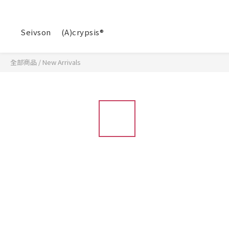
Seivson
(A)crypsis®
全部商品
/
New Arrivals