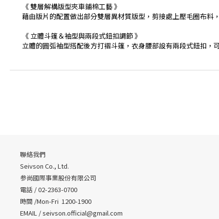
《 雙層解構版型夾車鋪棉工藝 》
藉由版片的配置做出部分雙層異材質版型，剪接處上壓毛圈布料
《 立體斗篷＆袖型與兩段式鈕扣調節 》
立體的圓弧袖型搭配後方打褶斗篷，衣身腰部設有兩段式鈕扣，
聯絡我們
Seivson Co., Ltd.
参尚國際事業股份有限公司
電話 / 02-2363-0700
時間 /Mon-Fri 1200-1900
EMAIL /
seivson.official@gmail.com