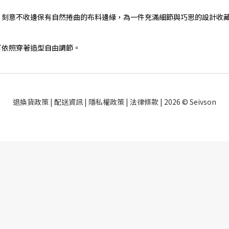
，刻意不收邊保有自然捲曲的布料邊緣，為一件充滿細節與巧思的設計收
可依照穿著造型自由調節。
退換貨政策
|
配送資訊
|
隱私權政策
|
法律條款
| 2026 © Seivson